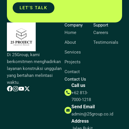
LET’S TALK
Company
Support
Home
Careers
About
Testimonials
Services
Di 25Group, kami
berkomitmen menghadirkan
Projects
layanan konstruksi unggulan
Contact
yang bertahan melintasi
Contact Us
waktu.
Call us
+62 813-
7000-1218
Send Email
admin@25group.co.id
Address
Jalan Bukit