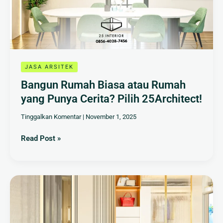
yang
Punya
Cerita?
Pilih
25Architect!
JASA ARSITEK
Bangun Rumah Biasa atau Rumah
yang Punya Cerita? Pilih 25Architect!
Tinggalkan Komentar
|
November 1, 2025
Read Post »
Jasa
Arsitek
Profesional:
Kunci