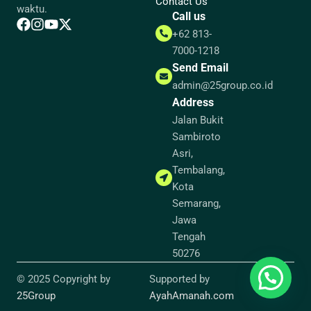
Contact Us
waktu.
Call us
+62 813-
7000-1218
Send Email
admin@25group.co.id
Address
Jalan Bukit
Sambiroto
Asri,
Tembalang,
Kota
Semarang,
Jawa
Tengah
50276
© 2025 Copyright by
Supported by
25Group
AyahAmanah.com