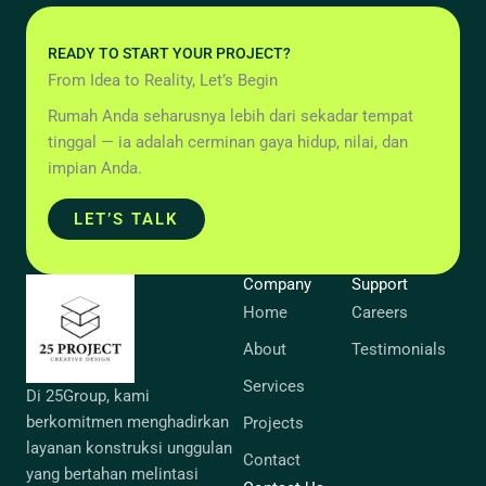
READY TO START YOUR PROJECT?
From Idea to Reality, Let’s Begin
Rumah Anda seharusnya lebih dari sekadar tempat
tinggal — ia adalah cerminan gaya hidup, nilai, dan
impian Anda.
LET’S TALK
Company
Support
Home
Careers
About
Testimonials
Services
Di 25Group, kami
berkomitmen menghadirkan
Projects
layanan konstruksi unggulan
Contact
yang bertahan melintasi