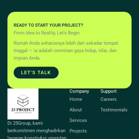
READY TO START YOUR PROJECT?
From Idea to Reality, Let’s Begin
Rumah Anda seharusnya lebih dari sekadar tempat
tinggal — ia adalah cerminan gaya hidup, nilai, dan
impian Anda.
LET’S TALK
Company
Support
Home
Careers
About
Testimonials
Services
Di 25Group, kami
berkomitmen menghadirkan
Projects
layanan konstruksi unggulan