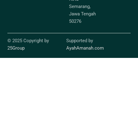
Semarang,
Jawa Tengah
50276
© 2025 Copyright by
Supported by
25Group
AyahAmanah.com