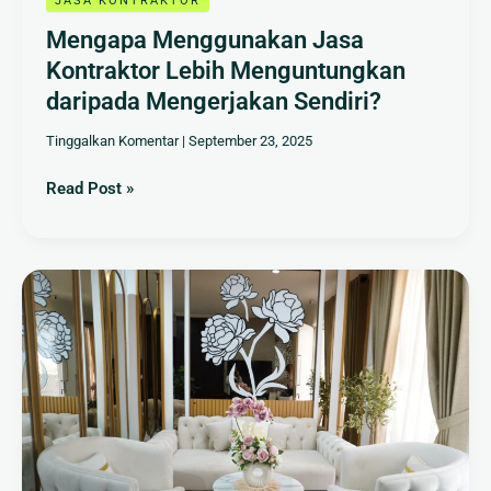
JASA KONTRAKTOR
Mengapa Menggunakan Jasa
Kontraktor Lebih Menguntungkan
daripada Mengerjakan Sendiri?
Tinggalkan Komentar
|
September 23, 2025
Read Post »
Apa
Itu
Interior
Rumah?
Pengertian,
Fungsi,
dan
Contoh