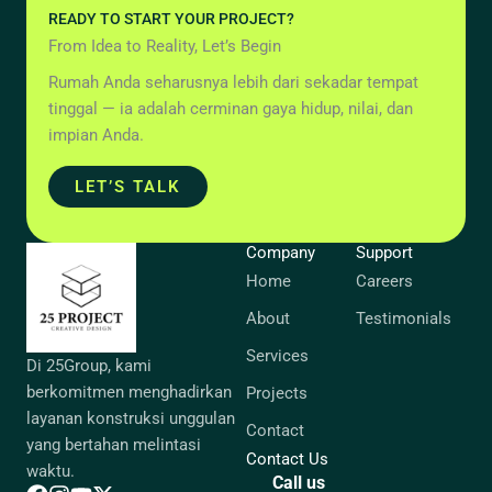
READY TO START YOUR PROJECT?
From Idea to Reality, Let’s Begin
Rumah Anda seharusnya lebih dari sekadar tempat
tinggal — ia adalah cerminan gaya hidup, nilai, dan
impian Anda.
LET’S TALK
Company
Support
Home
Careers
About
Testimonials
Services
Di 25Group, kami
berkomitmen menghadirkan
Projects
layanan konstruksi unggulan
Contact
yang bertahan melintasi
Contact Us
waktu.
Call us