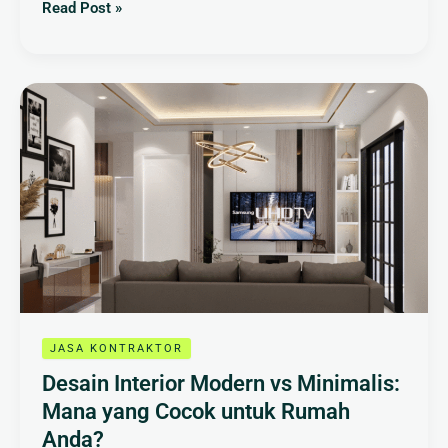
Read Post »
Desain
Interior
Modern
vs
Minimalis:
Mana
yang
Cocok
untuk
Rumah
Anda?
JASA KONTRAKTOR
Desain Interior Modern vs Minimalis:
Mana yang Cocok untuk Rumah
Anda?