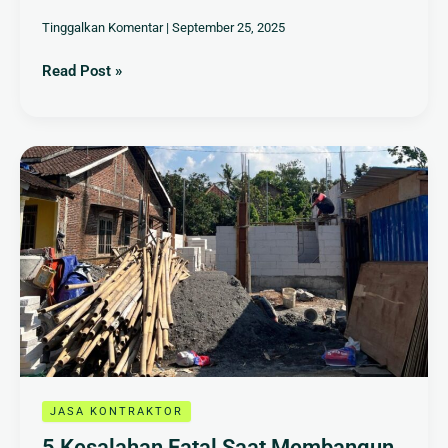
Tinggalkan Komentar
|
September 25, 2025
Read Post »
5
Kesalahan
Fatal
Saat
Membangun
Rumah
yang
Harus
Anda
Hindari
JASA KONTRAKTOR
5 Kesalahan Fatal Saat Membangun