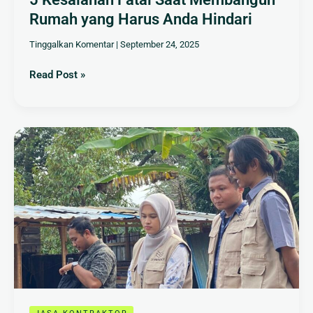
Rumah yang Harus Anda Hindari
Tinggalkan Komentar
|
September 24, 2025
Read Post »
Mengapa
Menggunakan
Jasa
Kontraktor
Lebih
Menguntungkan
daripada
Mengerjakan
Sendiri?